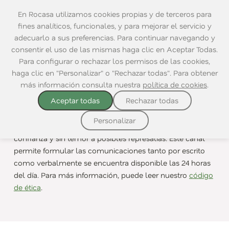
En Rocasa utilizamos cookies propias y de terceros para
fines analíticos, funcionales, y para mejorar el servicio y
adecuarlo a sus preferencias. Para continuar navegando y
consentir el uso de las mismas haga clic en Aceptar Todas.
Para configurar o rechazar los permisos de las cookies,
Canal Ético
haga clic en "Personalizar" o "Rechazar todas". Para obtener
más información consulta nuestra
política de cookies
.
El Canal de Ética y Cumplimiento de Rocasa es un canal
Aceptar todas
Rechazar todas
confidencial para plantear preguntas o comunicar
posibles incumplimientos del Código de Ética y
Personalizar
Conducta de Rocasa, irregularidades o ilícitos, con total
confianza y sin temor a posibles represalias. Este canal
permite formular las comunicaciones tanto por escrito
como verbalmente se encuentra disponible las 24 horas
del día. Para más información, puede leer nuestro
código
de ética
.