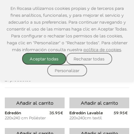
En Rocasa utilizamos cookies propias y de terceros para
fines analíticos, funcionales, y para mejorar el servicio y
adecuarlo a sus preferencias. Para continuar navegando y
consentir el uso de las mismas haga clic en Aceptar Todas.
Home
|
Decoración
|
Textil
|
Fundas nórdicas y Edredones
Para configurar o rechazar los permisos de las cookies,
haga clic en "Personalizar" o "Rechazar todas". Para obtener
VER TODO
ALFOMBRAS
CORTINAS
FUNDAS NÓRDICA
más información consulta nuestra
política de cookies
.
Aceptar todas
Rechazar todas
Ordenar por:
Personalizar
21 productos
Añadir al carrito
Añadir al carrito
Edredón
35.95€
Edredón Lavable
59.95€
220x240 cm Poliéster
220x240cm textil
Añadir al carrito
Añadir al carrito