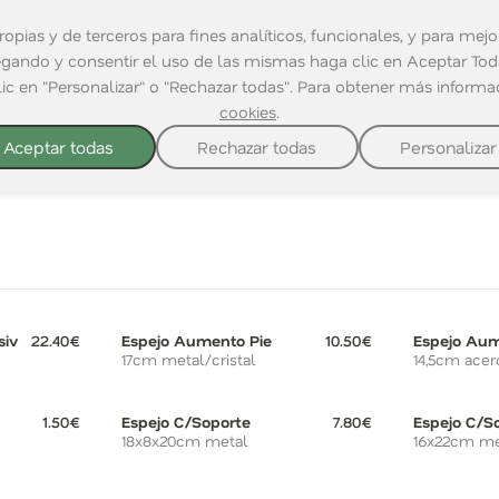
opias y de terceros para fines analíticos, funcionales, y para mejor
egando y consentir el uso de las mismas haga clic en Aceptar Toda
lic en "Personalizar" o "Rechazar todas". Para obtener más inform
cookies
.
Aceptar todas
Rechazar todas
Personalizar
siv
22.40€
Espejo Aumento Pie
10.50€
Espejo Aum
17cm metal/cristal
14,5cm acer
1.50€
Espejo C/Soporte
7.80€
Espejo C/S
18x8x20cm metal
16x22cm me