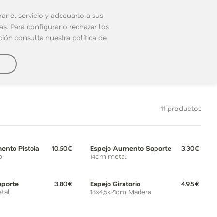
ar el servicio y adecuarlo a sus
s. Para configurar o rechazar los
ación consulta nuestra
política de
11 productos
ento Pistoia
10.50€
Espejo Aumento Soporte
3.30€
o
14cm metal
oporte
3.80€
Espejo Giratorio
4.95€
tal
18x4,5x21cm Madera