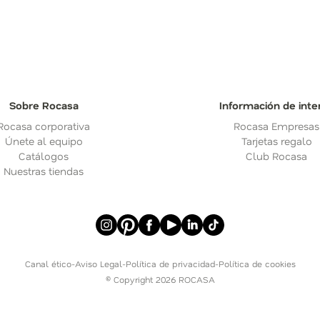
Sobre Rocasa
Información de inte
Rocasa corporativa
Rocasa Empresas
Únete al equipo
Tarjetas regalo
Catálogos
Club Rocasa
Nuestras tiendas
Canal ético
-
Aviso Legal
-
Política de privacidad
-
Política de cookies
© Copyright 2026 ROCASA