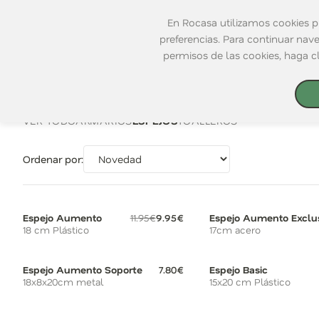
En Rocasa utilizamos cookies pr
Nuevo Catálogo
Club Rocasa
Tiendas
preferencias. Para continuar nav
permisos de las cookies, haga c
Novedades
Nuevo Catálogo
Cocina
Productos
Home
|
Baño
|
Muebles
|
Espejos
Mesa
Club Rocasa
Baño
VER TODO
ARMARIOS
ESPEJOS
TOALLEROS
Decoración
Tiendas
Ordenación
Electrodomésticos
Rocasa Corporativa
Ordenar por:
Terraza y Jardín
Únete al Equipo
Playa
Catálogos
Mascotas
Rocasa Empresas
Tarjetas Regalo
Espejo Aumento
11.95€
9.95€
Espejo Aumento Exclu
Compra Online
18 cm Plástico
17cm acero
Contacto
Espejo Aumento Soporte
7.80€
Espejo Basic
18x8x20cm metal
15x20 cm Plástico