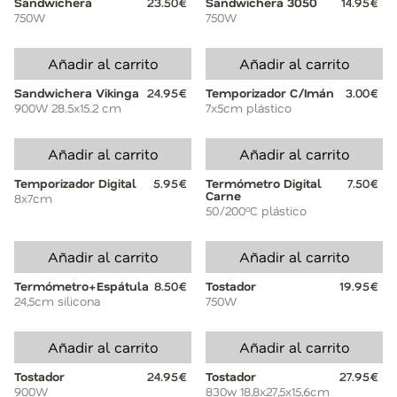
Sandwichera
23.50€
Sandwichera 3050
14.95€
750W
750W
Añadir al carrito
Añadir al carrito
Sandwichera Vikinga
24.95€
Temporizador C/Imán
3.00€
900W 28.5x15.2 cm
7x5cm plástico
Añadir al carrito
Añadir al carrito
Temporizador Digital
5.95€
Termómetro Digital
7.50€
Carne
8x7cm
50/200ºC plástico
Añadir al carrito
Añadir al carrito
Termómetro+Espátula
8.50€
Tostador
19.95€
24,5cm silicona
750W
Añadir al carrito
Añadir al carrito
Tostador
24.95€
Tostador
27.95€
900W
830w 18,8x27,5x15,6cm