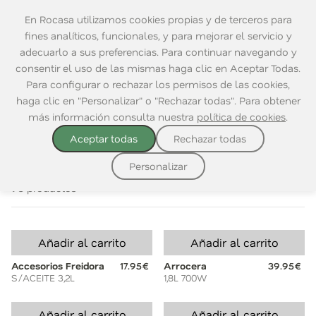
En Rocasa utilizamos cookies propias y de terceros para
fines analíticos, funcionales, y para mejorar el servicio y
adecuarlo a sus preferencias. Para continuar navegando y
consentir el uso de las mismas haga clic en Aceptar Todas.
Home
|
Electrodomésticos
|
Cocina
Para configurar o rechazar los permisos de las cookies,
haga clic en "Personalizar" o "Rechazar todas". Para obtener
VER TODO
COCINA
HOGAR
ASEO PERSONAL
más información consulta nuestra
política de cookies
.
Aceptar todas
Rechazar todas
Ordenar por:
Personalizar
96 productos
Añadir al carrito
Añadir al carrito
Accesorios Freidora
17.95€
Arrocera
39.95€
S/ACEITE 3,2L
1,8L 700W
Añadir al carrito
Añadir al carrito