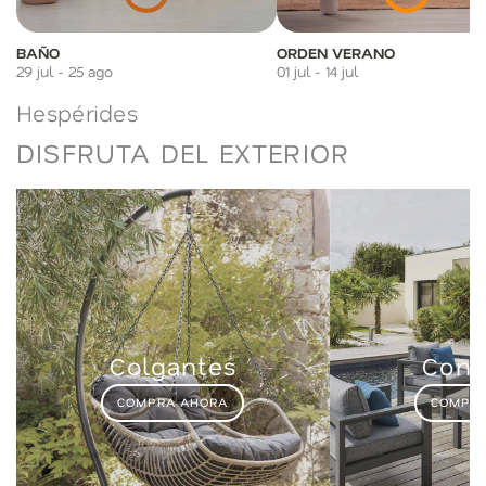
BAÑO
ORDEN VERANO
29 jul - 25 ago
01 jul - 14 jul
Hespérides
DISFRUTA DEL EXTERIOR
Colgantes
Conj
COMPRA AHORA
COMPRA