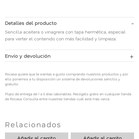
-
Detalles del producto
Sencilla aceitera o vinagrera con tapa hermética, especial
para verter el contenido con más facilidad y limpieza.
+
Envío y devolución
Rocasa quiere que te sientas a gusto comprando nuestros
productos y por ello ponemos a tu disposición un sistema de
Rocasa quiere que te sientas a gusto comprando nuestros productos y por
devoluciones sencillo y gratuito.
ello ponemos a tu disposición un sistema de devoluciones sencillo y
gratuito.
Plazo de entrega de 1 a 5 días laborables. Recógelo gratis en
Plazo de entrega de 1 a 5 días laborables. Recógelo gratis en cualquier tienda
cualquier tienda de Rocasa. Consulta entre nuestras tiendas
de Rocasa. Consulta entre nuestras tiendas cuál está más cerca.
cuál está más cerca.
Relacionados
Añadir al carrito
Añadir al carrito