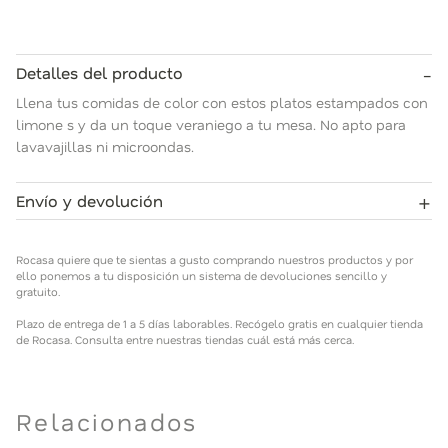
-
Detalles del producto
Llena tus comidas de color con estos platos estampados con
limone s y da un toque veraniego a tu mesa. No apto para
lavavajillas ni microondas.
+
Envío y devolución
Rocasa quiere que te sientas a gusto comprando nuestros
productos y por ello ponemos a tu disposición un sistema de
Rocasa quiere que te sientas a gusto comprando nuestros productos y por
devoluciones sencillo y gratuito.
ello ponemos a tu disposición un sistema de devoluciones sencillo y
gratuito.
Plazo de entrega de 1 a 5 días laborables. Recógelo gratis en
Plazo de entrega de 1 a 5 días laborables. Recógelo gratis en cualquier tienda
cualquier tienda de Rocasa. Consulta entre nuestras tiendas
de Rocasa. Consulta entre nuestras tiendas cuál está más cerca.
cuál está más cerca.
Relacionados