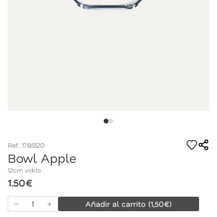
Ref. 1785120
Bowl Apple
12cm vidrio
1.50€
Añadir al carrito
(
1,50
€)