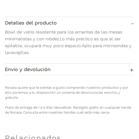
-
Detalles del producto
Bowl de vidrio resistente para los amantes de las mesas
minimalistas y con nitidez.Lo más práctico es que al ser
apilable, ocupará muy poco espacio.Apto para microondas y
lavavajillas.
+
Envío y devolución
Rocasa quiere que te sientas a gusto comprando nuestros
productos y por ello ponemos a tu disposición un sistema de
Rocasa quiere que te sientas a gusto comprando nuestros productos y por
devoluciones sencillo y gratuito.
ello ponemos a tu disposición un sistema de devoluciones sencillo y
gratuito.
Plazo de entrega de 1 a 5 días laborables. Recógelo gratis en
Plazo de entrega de 1 a 5 días laborables. Recógelo gratis en cualquier tienda
cualquier tienda de Rocasa. Consulta entre nuestras tiendas
de Rocasa. Consulta entre nuestras tiendas cuál está más cerca.
cuál está más cerca.
Relacionados