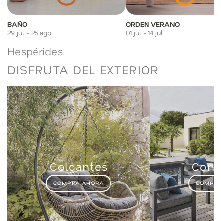
BAÑO
ORDEN VERANO
29 jul - 25 ago
01 jul - 14 jul
Hespérides
DISFRUTA DEL EXTERIOR
Colgantes
Conj
COMPRA AHORA
COMPRA