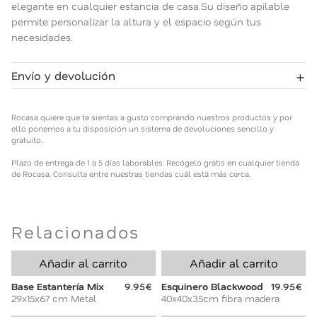
elegante en cualquier estancia de casa.Su diseño apilable
permite personalizar la altura y el espacio según tus
necesidades.
+
Envío y devolución
Rocasa quiere que te sientas a gusto comprando nuestros
productos y por ello ponemos a tu disposición un sistema de
Rocasa quiere que te sientas a gusto comprando nuestros productos y por
devoluciones sencillo y gratuito.
ello ponemos a tu disposición un sistema de devoluciones sencillo y
gratuito.
Plazo de entrega de 1 a 5 días laborables. Recógelo gratis en
Plazo de entrega de 1 a 5 días laborables. Recógelo gratis en cualquier tienda
cualquier tienda de Rocasa. Consulta entre nuestras tiendas
de Rocasa. Consulta entre nuestras tiendas cuál está más cerca.
cuál está más cerca.
Relacionados
Añadir al carrito
Añadir al carrito
Base Estantería Mix
9.95€
Esquinero Blackwood
19.95€
29x15x67 cm Metal
40x40x35cm fibra madera