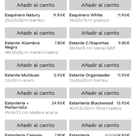
Añadir al carrito
Añadir al carrito
Esquinero Natury
9.95€
Esquinero White
11.95€
25x23x25cm bambú
36x23x71cm plástico
Añadir al carrito
Añadir al carrito
Estante Alambre
7.80€
Estante C/Soportes
9.80€
Negro
58x16x15 cm Metal/MDF
48x12x20cm metal/madera
Añadir al carrito
Añadir al carrito
Estante Multiuso
5.95€
Estante Organizador
11.95€
33x12cm acero
31x26x22cm bambú
Añadir al carrito
Añadir al carrito
Estantería +
24.95€
Estantería Blackwood
15.95€
Portarrollo
40x17,5x35cm fibra madera
41x14x33 cm Madera acacia
Añadir al carrito
Añadir al carrito
Estantería Cajones
7.80€
Estantería
19.95€
14.95€