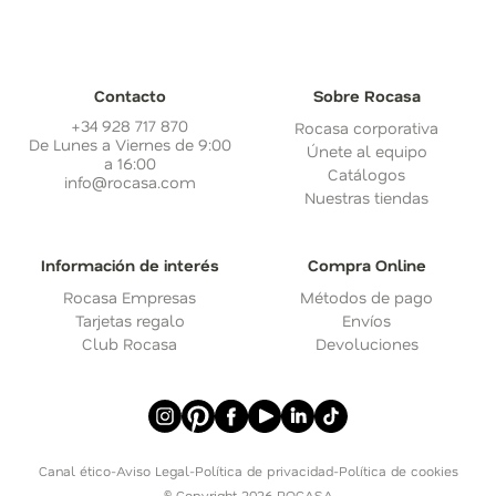
Contacto
Sobre Rocasa
+34 928 717 870
Rocasa corporativa
De Lunes a Viernes de 9:00
Únete al equipo
a 16:00
Catálogos
info@rocasa.com
Nuestras tiendas
Información de interés
Compra Online
Rocasa Empresas
Métodos de pago
Tarjetas regalo
Envíos
Club Rocasa
Devoluciones
Canal ético
-
Aviso Legal
-
Política de privacidad
-
Política de cookies
© Copyright 2026 ROCASA