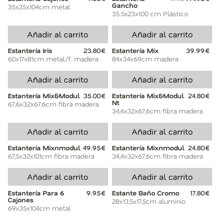
Gancho
35x35x104cm metal
35.5x23x100 cm Plástico
Añadir al carrito
Añadir al carrito
Estantería Iris
23.80€
Estantería Mix
39.99€
60x17x81cm metal/f. madera
84x34x69cm madera
Añadir al carrito
Añadir al carrito
Estantería Mix&Modul
35.00€
Estantería Mix&Modul
24.80€
Nt
67,6x32x67,6cm fibra madera
34,4x32x67,6cm fibra madera
Añadir al carrito
Añadir al carrito
Estantería Mixnmodul
49.95€
Estantería Mixnmodul
24.80€
67,5x32x101cm fibra madera
34,4x32x67,6cm fibra madera
Añadir al carrito
Añadir al carrito
Estantería Para 6
9.95€
Estante Baño Cromo
17.80€
Cajones
28x13,5x17,5cm aluminio
69x35x104cm metal