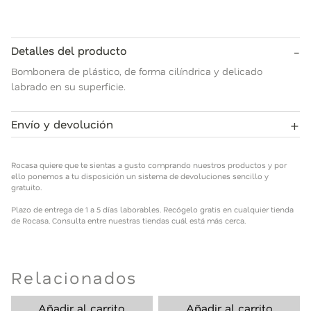
-
Detalles del producto
Bombonera de plástico, de forma cilíndrica y delicado
labrado en su superficie.
+
Envío y devolución
Rocasa quiere que te sientas a gusto comprando nuestros
productos y por ello ponemos a tu disposición un sistema de
Rocasa quiere que te sientas a gusto comprando nuestros productos y por
devoluciones sencillo y gratuito.
ello ponemos a tu disposición un sistema de devoluciones sencillo y
gratuito.
Plazo de entrega de 1 a 5 días laborables. Recógelo gratis en
Plazo de entrega de 1 a 5 días laborables. Recógelo gratis en cualquier tienda
cualquier tienda de Rocasa. Consulta entre nuestras tiendas
de Rocasa. Consulta entre nuestras tiendas cuál está más cerca.
cuál está más cerca.
Relacionados
Añadir al carrito
Añadir al carrito