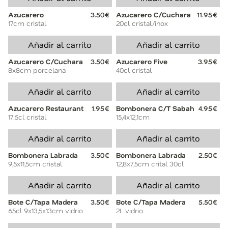
Azucarero
3.50€
Azucarero C/Cuchara
11.95€
17cm cristal
20cl cristal/inox
Añadir al carrito
Añadir al carrito
Azucarero C/Cuchara
3.50€
Azucarero Five
3.95€
8x8cm porcelana
40cl cristal
Añadir al carrito
Añadir al carrito
Azucarero Restaurant
1.95€
Bombonera C/T Sabah
4.95€
17.5cl cristal
15,4x12,1cm
Añadir al carrito
Añadir al carrito
Bombonera Labrada
3.50€
Bombonera Labrada
2.50€
9,5x11,5cm cristal
12,8x7,5cm crital 30cl
Añadir al carrito
Añadir al carrito
Bote C/Tapa Madera
3.50€
Bote C/Tapa Madera
5.50€
65cl 9x13,5x13cm vidrio
2L vidrio