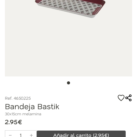
Ref. 4650225
Bandeja Bastik
30x15cm melamina
2.95€
Añadir al carrito
(
2,95
€)