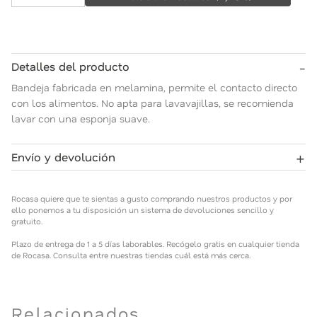
-
Detalles del producto
Bandeja fabricada en melamina, permite el contacto directo
con los alimentos. No apta para lavavajillas, se recomienda
lavar con una esponja suave.
+
Envío y devolución
Rocasa quiere que te sientas a gusto comprando nuestros
productos y por ello ponemos a tu disposición un sistema de
Rocasa quiere que te sientas a gusto comprando nuestros productos y por
devoluciones sencillo y gratuito.
ello ponemos a tu disposición un sistema de devoluciones sencillo y
gratuito.
Plazo de entrega de 1 a 5 días laborables. Recógelo gratis en
Plazo de entrega de 1 a 5 días laborables. Recógelo gratis en cualquier tienda
cualquier tienda de Rocasa. Consulta entre nuestras tiendas
de Rocasa. Consulta entre nuestras tiendas cuál está más cerca.
cuál está más cerca.
Relacionados