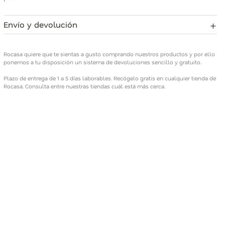
+
Envío y devolución
Rocasa quiere que te sientas a gusto comprando nuestros
productos y por ello ponemos a tu disposición un sistema de
Rocasa quiere que te sientas a gusto comprando nuestros productos y por ello
devoluciones sencillo y gratuito.
ponemos a tu disposición un sistema de devoluciones sencillo y gratuito.
Plazo de entrega de 1 a 5 días laborables. Recógelo gratis en cualquier tienda de
Plazo de entrega de 1 a 5 días laborables. Recógelo gratis en
Rocasa. Consulta entre nuestras tiendas cuál está más cerca.
cualquier tienda de Rocasa. Consulta entre nuestras tiendas
cuál está más cerca.