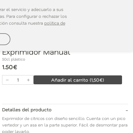
ar el servicio y adecuarlo a sus
s. Para configurar o rechazar los
ación consulta nuestra
política de
Ref. 4680150
Exprimidor Manual
50cl plástico
1.50€
Añadir al carrito
(
1,50
€)
-
Detalles del producto
Exprimidor de cítricos con diseño sencillo. Cuenta con un pico
vertedor y un asa en la parte superior. Fácil de desmontar para
poder lavarlo.