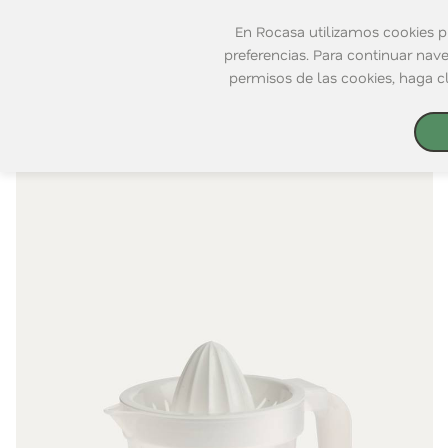
En Rocasa utilizamos cookies pr
Nuevo Catálogo
Club Rocasa
Tiendas
preferencias. Para continuar nav
permisos de las cookies, haga c
Novedades
Nuevo Catálogo
Home
|
Cocina
|
Utensilios
|
Accesorios
Cocina
Productos
Mesa
Club Rocasa
Baño
Decoración
Tiendas
Ordenación
Electrodomésticos
Rocasa Corporativa
Terraza y Jardín
Únete al Equipo
Playa
Catálogos
Mascotas
Rocasa Empresas
Tarjetas Regalo
Compra Online
Contacto