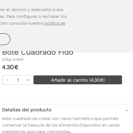
ar el servicio y adecuarlo a sus
s. Para configurar o rechazar los
ación consulta nuestra
política de
Ref. 0176847
Bote Cuadrado Fido
0,5kg cristal
4.30€
Añadir al carrito
(
4,30
€)
-
Detalles del producto
Bote cuadrado de cristal con cierre hermético que permite
conservar la frescura de los alimentos.Disponible en varias
medidas.No apto para microondas.