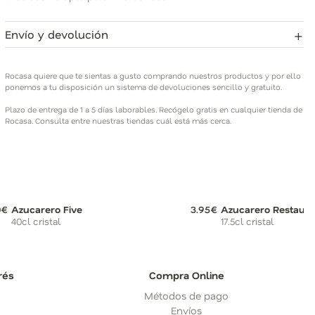
+
Envío y devolución
Rocasa quiere que te sientas a gusto comprando nuestros
productos y por ello ponemos a tu disposición un sistema de
Rocasa quiere que te sientas a gusto comprando nuestros productos y por ello
devoluciones sencillo y gratuito.
ponemos a tu disposición un sistema de devoluciones sencillo y gratuito.
Plazo de entrega de 1 a 5 días laborables. Recógelo gratis en cualquier tienda de
Plazo de entrega de 1 a 5 días laborables. Recógelo gratis en
Rocasa. Consulta entre nuestras tiendas cuál está más cerca.
cualquier tienda de Rocasa. Consulta entre nuestras tiendas
cuál está más cerca.
0€
Azucarero Five
3.95€
Azucarero Restaura
40cl cristal
17.5cl cristal
rés
Compra Online
Métodos de pago
Envíos