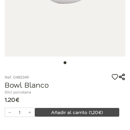
Ref. 0485349
Bowl Blanco
50cl porcelana
1.20€
Añadir al carrito
(
1,20
€)