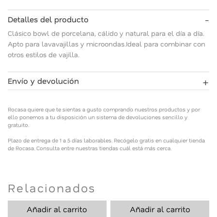
-
Detalles del producto
Clásico bowl de porcelana, cálido y natural para el día a día.
Apto para lavavajillas y microondas.Ideal para combinar con
otros estilos de vajilla.
+
Envío y devolución
Rocasa quiere que te sientas a gusto comprando nuestros
productos y por ello ponemos a tu disposición un sistema de
Rocasa quiere que te sientas a gusto comprando nuestros productos y por
devoluciones sencillo y gratuito.
ello ponemos a tu disposición un sistema de devoluciones sencillo y
gratuito.
Plazo de entrega de 1 a 5 días laborables. Recógelo gratis en
Plazo de entrega de 1 a 5 días laborables. Recógelo gratis en cualquier tienda
cualquier tienda de Rocasa. Consulta entre nuestras tiendas
de Rocasa. Consulta entre nuestras tiendas cuál está más cerca.
cuál está más cerca.
Relacionados
Añadir al carrito
Añadir al carrito